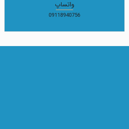
واتساپ
09118940756