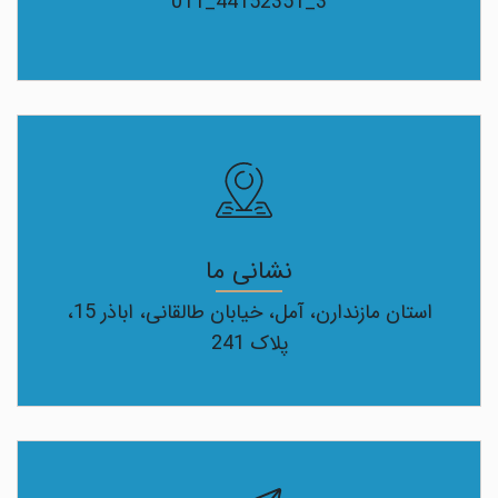
011_44152351_3
نشانی ما
استان مازندارن، آمل، خیابان طالقانی، اباذر 15،
پلاک 241