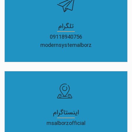
تلگرام
09118940756
modernsystemalborz
اینستاگرام
msalborzofficial