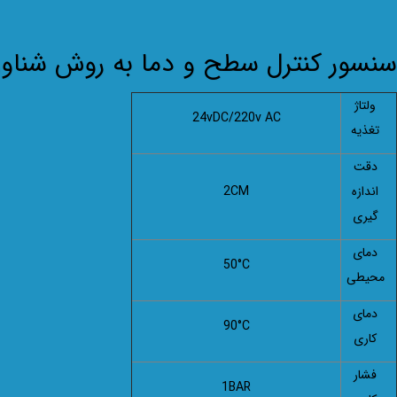
سنسور کنترل سطح و دما به روش شناوری FLT220/24
ولتاژ
24vDC/220v AC
تغذیه
دقت
اندازه
CM
2
گیری
دمای
50°C
محیطی
دمای
9
0°C
کاری
فشار
1
BAR