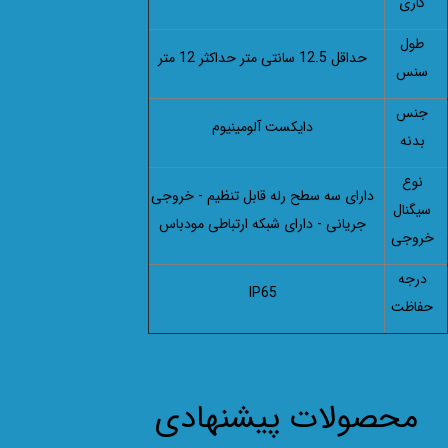
کاری
طول
حداقل 12.5 سانتی متر حداکثر 12 متر
سنس
جنس
دایکست آلومینیوم
بدنه
نوع
دارای سه سطح رله قابل تنظیم - خروجی
سیگنال
جریانی - دارای شبکه ارتباطی مودباس
خروجی
درجه
IP65
حفاظت
محصولات پیشنهادی