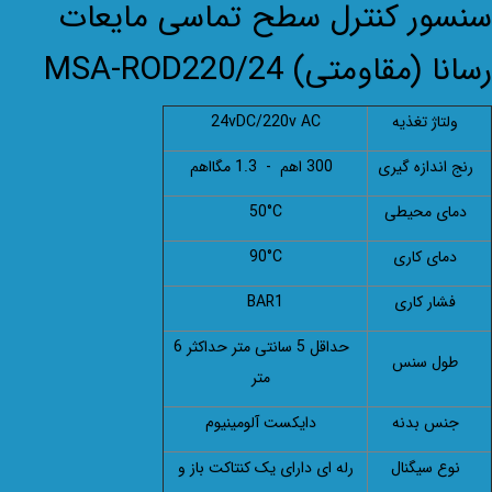
سنسور کنترل سطح تماسی مایعات
رسانا (مقاومتی) MSA-ROD220/24
ولتاژ تغذیه
24vDC/220v AC
رنج اندازه گیری
300 اهم
-
1.3 مگااهم
دمای محیطی
50°C
دمای کاری
0°C
9
فشار کاری
1
BAR
حداقل 5 سانتی متر حداکثر 6
طول سنس
متر
جنس بدنه
دایکست آلومینیوم
نوع سیگنال
رله ای دارای یک کنتاکت باز و