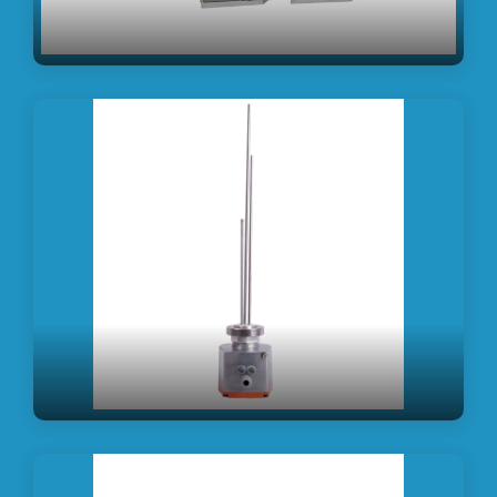
اس اس آر 380-24 VAC
مشاهده